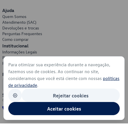
Ajuda
Quem Somos
Atendimento (SAC)
Devoluções e trocas
Perguntas Frequentes
Como comprar
Institucional
Informações Legais
Política de Privacidade
Política de Cookies
Para otimizar sua experiência durante a navegação,
fazemos uso de cookies. Ao continuar no site,
Formas de Pagamento
consideramos que você está ciente com nossas
políticas
de privacidade
.
Segurança
Rejeitar cookies
Aceitar cookies