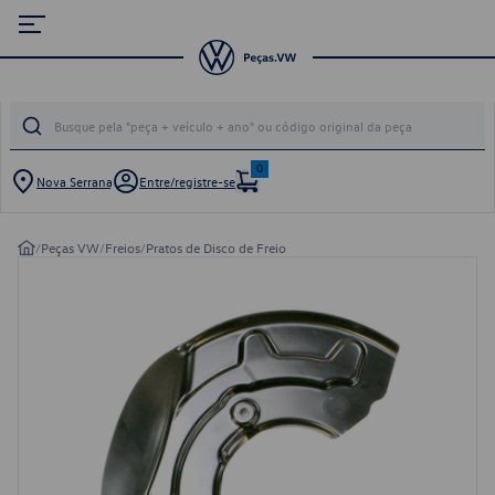
0
Nova Serrana
Entre/registre-se
/
Peças VW
/
Freios
/
Pratos de Disco de Freio