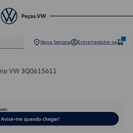
0
Nova Serrana
Entre/registre-se
Freio VW 3Q0615611
tado.
Avise-me quando chegar!