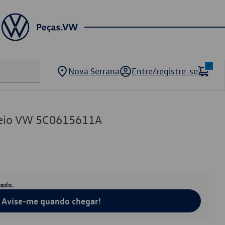
0
Nova Serrana
Entre/registre-se
Freio VW 5C0615611A
tado.
Avise-me quando chegar!