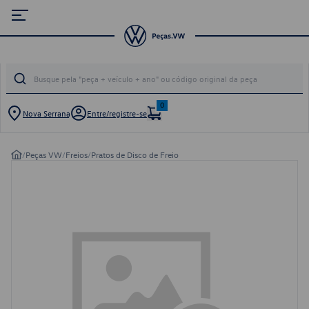
0
Nova Serrana
Entre/registre-se
/
Peças VW
/
Freios
/
Pratos de Disco de Freio