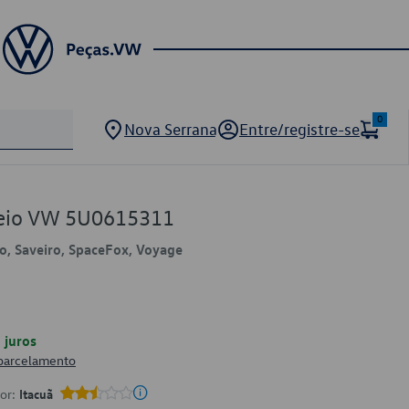
0
Nova Serrana
Entre/registre-se
Freio VW 5U0615311
lo, Saveiro, SpaceFox, Voyage
juros
 parcelamento
por:
Itacuã