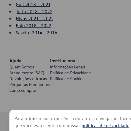
Golf 2018 - 2021
Jetta 2018 - 2022
Nivus 2021 - 2022
Polo 2018 - 2022
Saveiro 2014 - 2016
SpaceFox 2015 - 2019
T-Cross 2020 - 2022
Taos 2021 - 2022
Ajuda
Tiguan 2017 - 2021
Institucional
Quem Somos
Informações Legais
Up! 2014 - 2017
Atendimento (SAC)
Política de Privacidade
Virtus 2018 - 2022
Devoluções e trocas
Política de Cookies
Voyage 2017 - 2022
Perguntas Frequentes
Como comprar
Para otimizar sua experiência durante a navegação, faze
© 2026 - Volkswagen do Brasil - Todos os direitos reservados
que você está ciente com nossas
políticas de privacidade
.