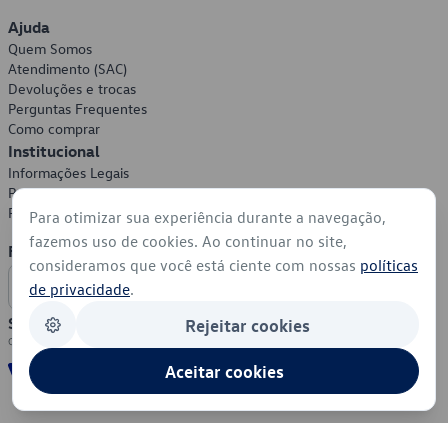
Ajuda
Quem Somos
Atendimento (SAC)
Devoluções e trocas
Perguntas Frequentes
Como comprar
Institucional
Informações Legais
Política de Privacidade
Política de Cookies
Para otimizar sua experiência durante a navegação,
fazemos uso de cookies. Ao continuar no site,
Formas de Pagamento
consideramos que você está ciente com nossas
políticas
de privacidade
.
Segurança
Rejeitar cookies
Aceitar cookies