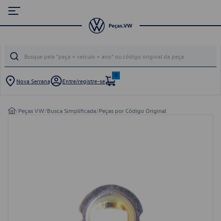
0
Nova Serrana
Entre/registre-se
/
Peças VW
/
Busca Simplificada
/
Peças por Código Original