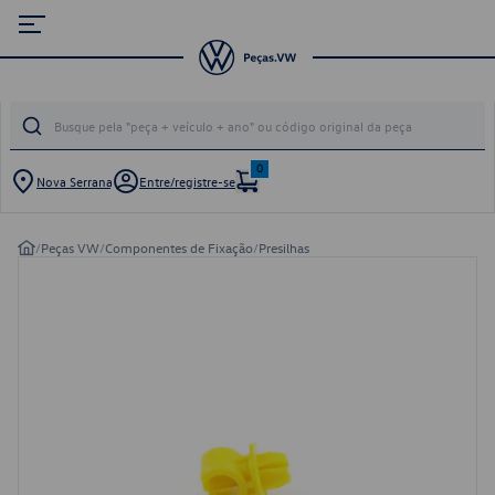
0
Nova Serrana
Entre/registre-se
/
Peças VW
/
Componentes de Fixação
/
Presilhas