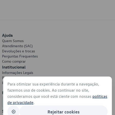
Ajuda
Quem Somos
Atendimento (SAC)
Devoluções e trocas
Perguntas Frequentes
Como comprar
Institucional
Informações Legais
Política de Privacidade
Política de Cookies
Para otimizar sua experiência durante a navegação,
fazemos uso de cookies. Ao continuar no site,
Formas de Pagamento
consideramos que você está ciente com nossas
políticas
de privacidade
.
Segurança
Rejeitar cookies