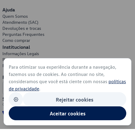
Ajuda
Quem Somos
Atendimento (SAC)
Devoluções e trocas
Perguntas Frequentes
Como comprar
Institucional
Informações Legais
Política de Privacidade
Política de Cookies
Para otimizar sua experiência durante a navegação,
fazemos uso de cookies. Ao continuar no site,
Formas de Pagamento
consideramos que você está ciente com nossas
políticas
de privacidade
.
Segurança
Rejeitar cookies
Aceitar cookies