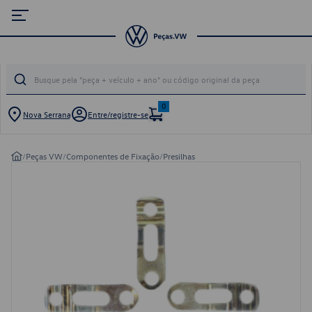
0
Nova Serrana
Entre/registre-se
/
Peças VW
/
Componentes de Fixação
/
Presilhas