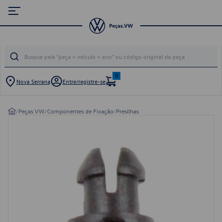
0
Nova Serrana
Entre/registre-se
/
Peças VW
/
Componentes de Fixação
/
Presilhas