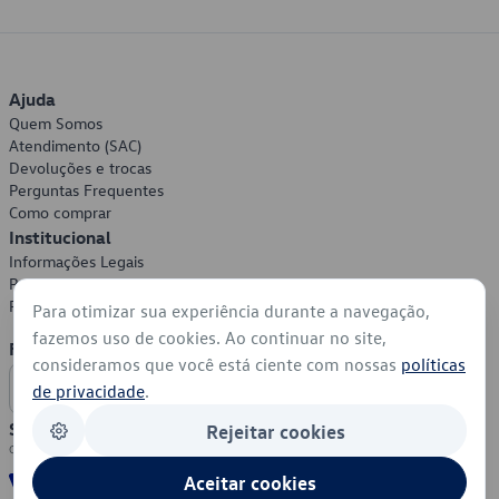
Ajuda
Quem Somos
Atendimento (SAC)
Devoluções e trocas
Perguntas Frequentes
Como comprar
Institucional
Informações Legais
Política de Privacidade
Política de Cookies
Para otimizar sua experiência durante a navegação,
fazemos uso de cookies. Ao continuar no site,
Formas de Pagamento
consideramos que você está ciente com nossas
políticas
de privacidade
.
Segurança
Rejeitar cookies
Aceitar cookies