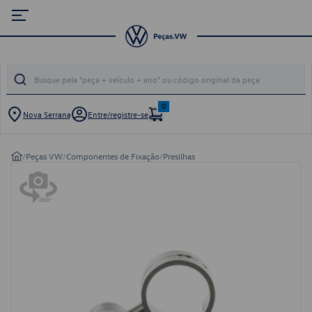
0
Nova Serrana
Entre/registre-se
/
Peças VW
/
Componentes de Fixação
/
Presilhas