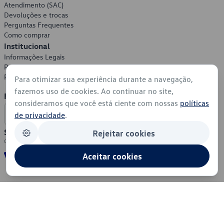
Atendimento (SAC)
Devoluções e trocas
Perguntas Frequentes
Como comprar
Institucional
Informações Legais
Política de Privacidade
Política de Cookies
Para otimizar sua experiência durante a navegação,
fazemos uso de cookies. Ao continuar no site,
Formas de Pagamento
consideramos que você está ciente com nossas
políticas
de privacidade
.
Segurança
Rejeitar cookies
Aceitar cookies
© 2026 - Volkswagen do Brasil - Todos os direitos reservados