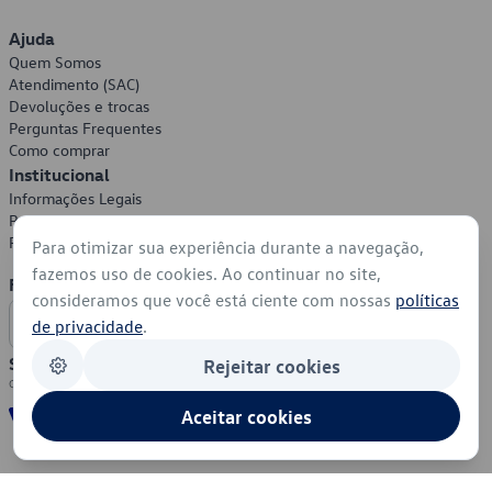
Ajuda
Quem Somos
Atendimento (SAC)
Devoluções e trocas
Perguntas Frequentes
Como comprar
Institucional
Informações Legais
Política de Privacidade
Política de Cookies
Para otimizar sua experiência durante a navegação,
fazemos uso de cookies. Ao continuar no site,
Formas de Pagamento
consideramos que você está ciente com nossas
políticas
de privacidade
.
Segurança
Rejeitar cookies
Aceitar cookies