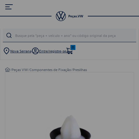
0
Nova Serrana
Entre/registre-se
/
Peças VW
/
Componentes de Fixação
/
Presilhas