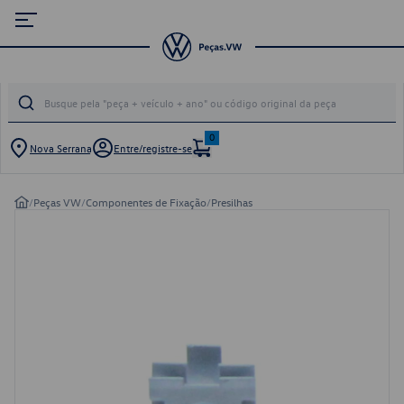
0
Nova Serrana
Entre/registre-se
/
Peças VW
/
Componentes de Fixação
/
Presilhas