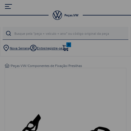
0
Nova Serrana
Entre/registre-se
/
Peças VW
/
Componentes de Fixação
/
Presilhas