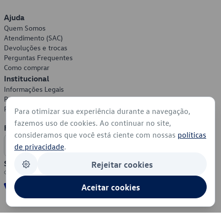
Ajuda
Quem Somos
Atendimento (SAC)
Devoluções e trocas
Perguntas Frequentes
Como comprar
Institucional
Informações Legais
Política de Privacidade
Política de Cookies
Para otimizar sua experiência durante a navegação,
fazemos uso de cookies. Ao continuar no site,
Formas de Pagamento
consideramos que você está ciente com nossas
políticas
de privacidade
.
Segurança
Rejeitar cookies
Aceitar cookies