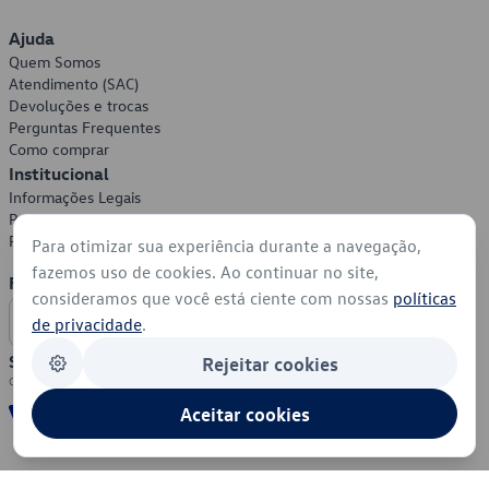
Ajuda
Quem Somos
Atendimento (SAC)
Devoluções e trocas
Perguntas Frequentes
Como comprar
Institucional
Informações Legais
Política de Privacidade
Política de Cookies
Para otimizar sua experiência durante a navegação,
fazemos uso de cookies. Ao continuar no site,
Formas de Pagamento
consideramos que você está ciente com nossas
políticas
de privacidade
.
Segurança
Rejeitar cookies
Aceitar cookies