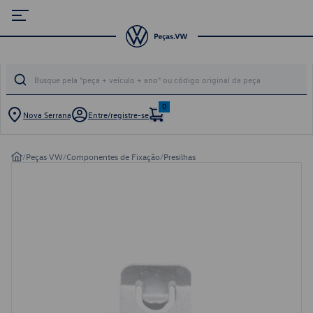
0
Nova Serrana
Entre/registre-se
/
Peças VW
/
Componentes de Fixação
/
Presilhas