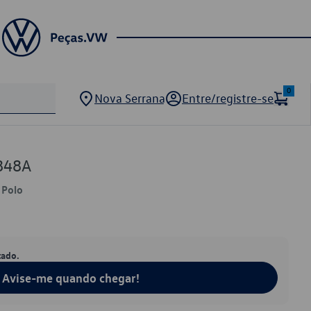
0
Nova Serrana
Entre/registre-se
848A
 Polo
tado.
Avise-me quando chegar!