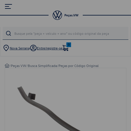
0
Nova Serrana
Entre/registre-se
/
Peças VW
/
Busca Simplificada
/
Peças por Código Original