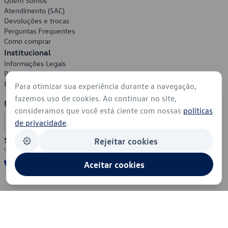
Quem Somos
Atendimento (SAC)
Devoluções e trocas
Perguntas Frequentes
Como comprar
Institucional
Informações Legais
Política de Privacidade
Política de Cookies
Para otimizar sua experiência durante a navegação,
fazemos uso de cookies. Ao continuar no site,
Formas de Pagamento
consideramos que você está ciente com nossas
políticas
de privacidade
.
Segurança
Rejeitar cookies
Aceitar cookies
© 2026 - Volkswagen do Brasil - Todos os direitos reservados