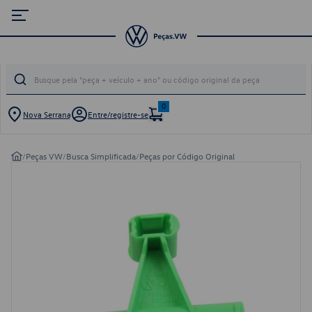
0
Nova Serrana
Entre/registre-se
/
Peças VW
/
Busca Simplificada
/
Peças por Código Original