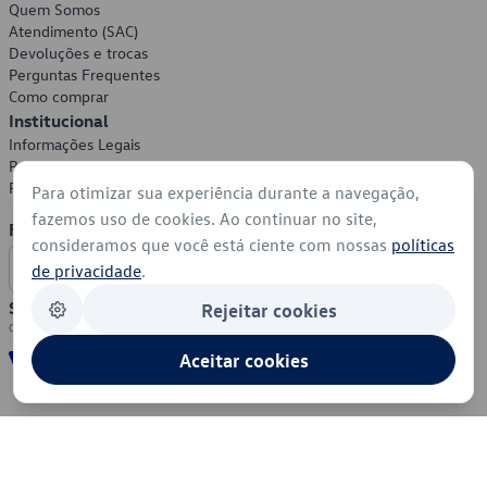
Quem Somos
Atendimento (SAC)
Devoluções e trocas
Perguntas Frequentes
Como comprar
Institucional
Informações Legais
Política de Privacidade
Política de Cookies
Para otimizar sua experiência durante a navegação,
fazemos uso de cookies. Ao continuar no site,
Formas de Pagamento
consideramos que você está ciente com nossas
políticas
de privacidade
.
Segurança
Rejeitar cookies
Aceitar cookies
© 2026 - Volkswagen do Brasil - Todos os direitos reservados