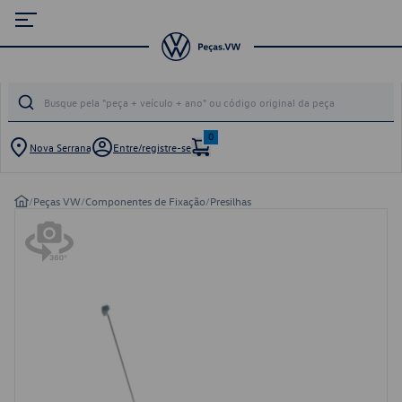
0
Nova Serrana
Entre/registre-se
/
Peças VW
/
Componentes de Fixação
/
Presilhas