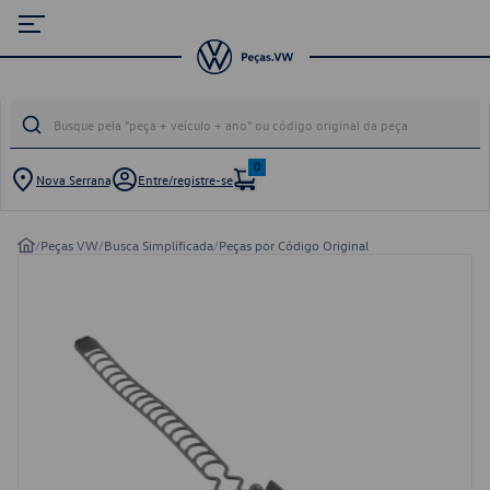
0
Nova Serrana
Entre/registre-se
/
Peças VW
/
Busca Simplificada
/
Peças por Código Original