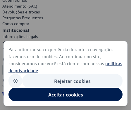
Quem Somos
Atendimento (SAC)
Devoluções e trocas
Perguntas Frequentes
Como comprar
Institucional
Informações Legais
Política de Privacidade
Política de Cookies
Para otimizar sua experiência durante a navegação,
fazemos uso de cookies. Ao continuar no site,
Formas de Pagamento
consideramos que você está ciente com nossas
políticas
de privacidade
.
Segurança
Rejeitar cookies
Aceitar cookies
© 2026 - Volkswagen do Brasil - Todos os direitos reservados