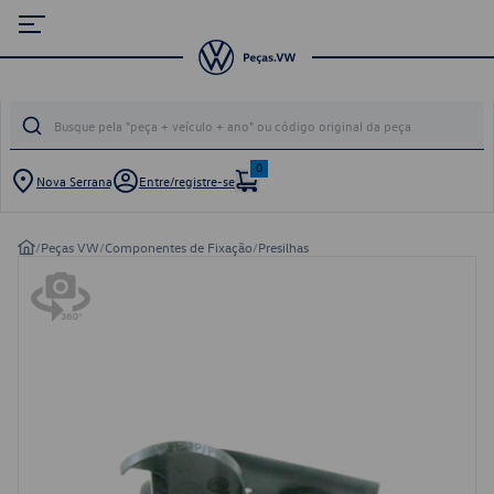
0
Nova Serrana
Entre/registre-se
/
Peças VW
/
Componentes de Fixação
/
Presilhas