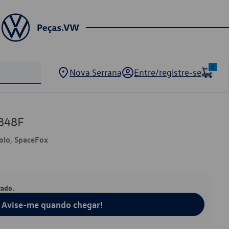
0
Nova Serrana
Entre/registre-se
848F
Polo, SpaceFox
tado.
Avise-me quando chegar!