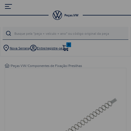
0
Nova Serrana
Entre/registre-se
/
Peças VW
/
Componentes de Fixação
/
Presilhas