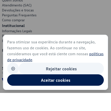
Quem Somos
Atendimento (SAC)
Devoluções e trocas
Perguntas Frequentes
Como comprar
Institucional
Informações Legais
Política de Privacidade
Política de Cookies
Para otimizar sua experiência durante a navegação,
fazemos uso de cookies. Ao continuar no site,
Formas de Pagamento
consideramos que você está ciente com nossas
políticas
de privacidade
.
Segurança
Rejeitar cookies
Aceitar cookies
© 2026 - Volkswagen do Brasil - Todos os direitos reservados