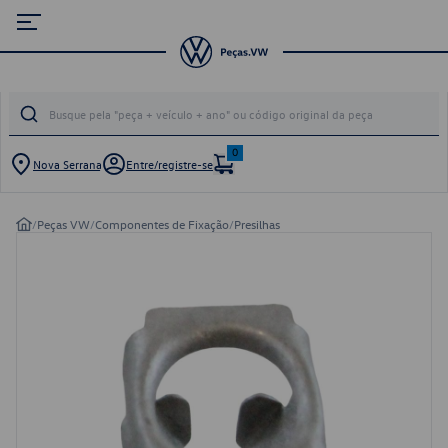
0
Nova Serrana
Entre/registre-se
/
Peças VW
/
Componentes de Fixação
/
Presilhas