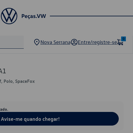
0
Nova Serrana
Entre/registre-se
A1
, Polo, SpaceFox
tado.
Avise-me quando chegar!