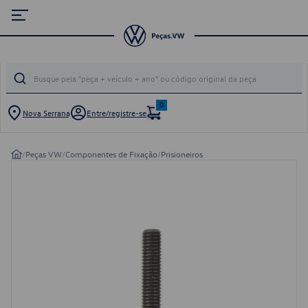
0
Nova Serrana
Entre/registre-se
/
Peças VW
/
Componentes de Fixação
/
Prisioneiros