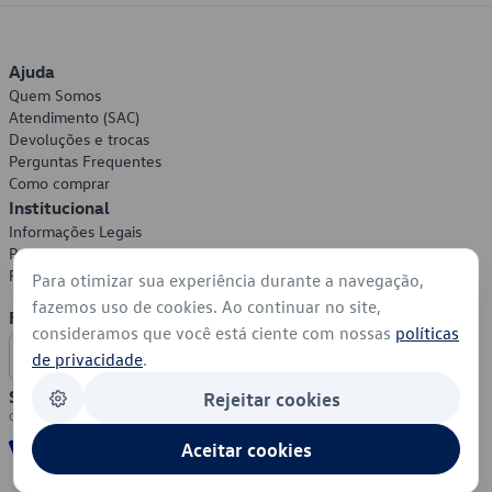
Ajuda
Quem Somos
Atendimento (SAC)
Devoluções e trocas
Perguntas Frequentes
Como comprar
Institucional
Informações Legais
Política de Privacidade
Política de Cookies
Para otimizar sua experiência durante a navegação,
fazemos uso de cookies. Ao continuar no site,
Formas de Pagamento
consideramos que você está ciente com nossas
políticas
de privacidade
.
Segurança
Rejeitar cookies
Aceitar cookies