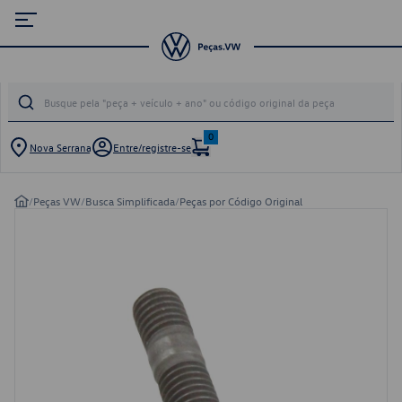
0
Nova Serrana
Entre/registre-se
/
Peças VW
/
Busca Simplificada
/
Peças por Código Original