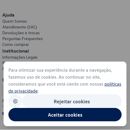
Ajuda
Quem Somos
Atendimento (SAC)
Devoluções e trocas
Perguntas Frequentes
Como comprar
Institucional
Informações Legais
Política de Privacidade
Política de Cookies
Para otimizar sua experiência durante a navegação,
fazemos uso de cookies. Ao continuar no site,
Formas de Pagamento
consideramos que você está ciente com nossas
políticas
de privacidade
.
Segurança
Rejeitar cookies
Aceitar cookies