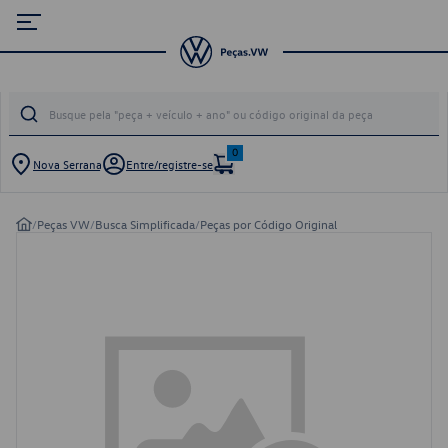
0
Nova Serrana
Entre/registre-se
/
Peças VW
/
Busca Simplificada
/
Peças por Código Original