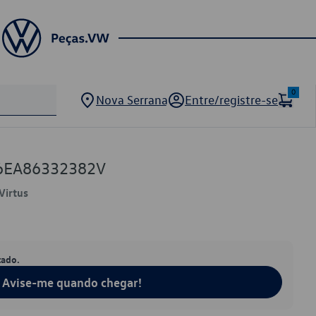
0
Nova Serrana
Entre/registre-se
 6EA86332382V
Virtus
tado.
Avise-me quando chegar!