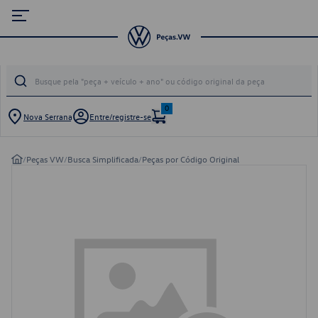
0
Nova Serrana
Entre/registre-se
/
Peças VW
/
Busca Simplificada
/
Peças por Código Original