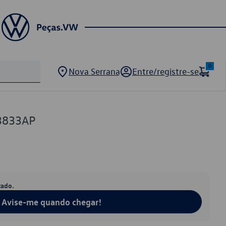
0
Nova Serrana
Entre/registre-se
3833AP
tado.
Avise-me quando chegar!