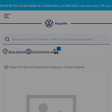
DE R$ 150,00 (válido de 10/08/2026 a 31/08/2026 | uso único por CPF ou C
0
Nova Serrana
Entre/registre-se
/
Peças VW
/
Busca Simplificada
/
Peças por Código Original