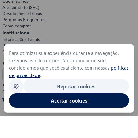
Quem Somos
Atendimento (SAC)
Devoluções e trocas
Perguntas Frequentes
Como comprar
Institucional
Informações Legais
Política de Privacidade
Política de Cookies
Para otimizar sua experiência durante a navegação,
fazemos uso de cookies. Ao continuar no site,
Formas de Pagamento
consideramos que você está ciente com nossas
políticas
de privacidade
.
Segurança
Rejeitar cookies
Aceitar cookies
© 2026 - Volkswagen do Brasil - Todos os direitos reservados