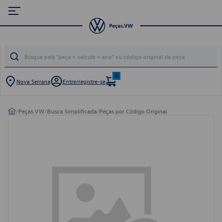
0
Nova Serrana
Entre/registre-se
/
Peças VW
/
Busca Simplificada
/
Peças por Código Original