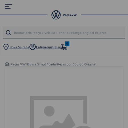
0
Nova Serrana
Entre/registre-se
/
Peças VW
/
Busca Simplificada
/
Peças por Código Original