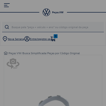
0
Nova Serrana
Entre/registre-se
/
Peças VW
/
Busca Simplificada
/
Peças por Código Original