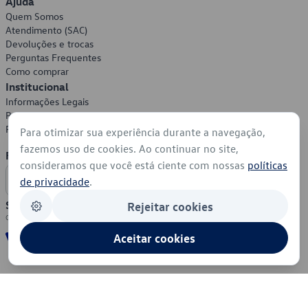
Ajuda
Quem Somos
Atendimento (SAC)
Devoluções e trocas
Perguntas Frequentes
Como comprar
Institucional
Informações Legais
Política de Privacidade
Política de Cookies
Para otimizar sua experiência durante a navegação,
fazemos uso de cookies. Ao continuar no site,
Formas de Pagamento
consideramos que você está ciente com nossas
políticas
de privacidade
.
Segurança
Rejeitar cookies
Aceitar cookies
© 2026 - Volkswagen do Brasil - Todos os direitos reservados