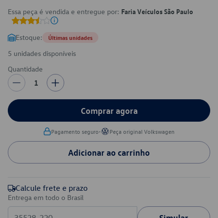
Essa peça é vendida e entregue por:
Faria Veículos São Paulo
Estoque:
Últimas unidades
5 unidades disponíveis
Quantidade
1
Comprar agora
•
Pagamento seguro
Peça original Volkswagen
Adicionar ao carrinho
Calcule frete e prazo
Entrega em todo o Brasil
Simular