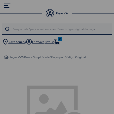
0
Nova Serrana
Entre/registre-se
/
Peças VW
/
Busca Simplificada
/
Peças por Código Original