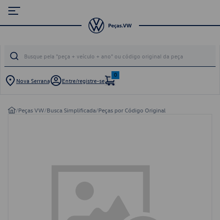
0
Nova Serrana
Entre/registre-se
/
Peças VW
/
Busca Simplificada
/
Peças por Código Original