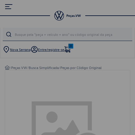
0
Nova Serrana
Entre/registre-se
/
Peças VW
/
Busca Simplificada
/
Peças por Código Original