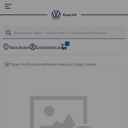
0
Nova Serrana
Entre/registre-se
/
Peças VW
/
Busca Simplificada
/
Peças por Código Original