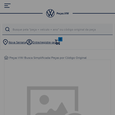
0
Nova Serrana
Entre/registre-se
/
Peças VW
/
Busca Simplificada
/
Peças por Código Original