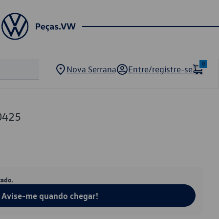
0
Nova Serrana
Entre/registre-se
0425
tado.
Avise-me quando chegar!