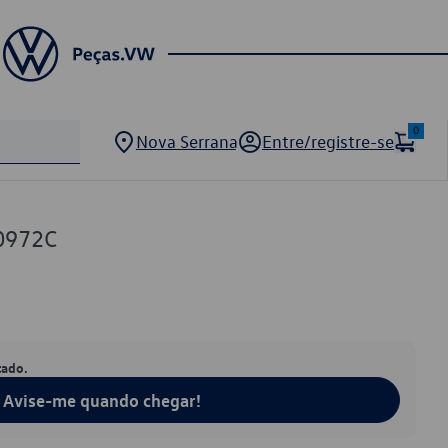
0
Nova Serrana
Entre/registre-se
0972C
tado.
Avise-me quando chegar!