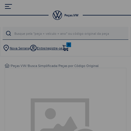
0
Nova Serrana
Entre/registre-se
/
Peças VW
/
Busca Simplificada
/
Peças por Código Original