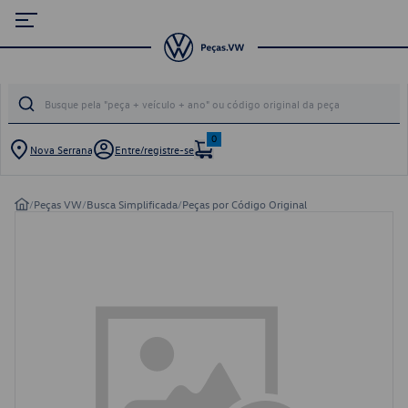
0
Nova Serrana
Entre/registre-se
/
Peças VW
/
Busca Simplificada
/
Peças por Código Original