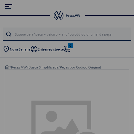
0
Nova Serrana
Entre/registre-se
/
Peças VW
/
Busca Simplificada
/
Peças por Código Original