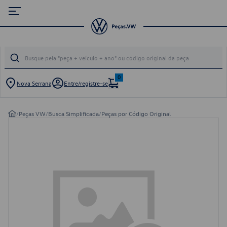
0
Nova Serrana
Entre/registre-se
/
Peças VW
/
Busca Simplificada
/
Peças por Código Original