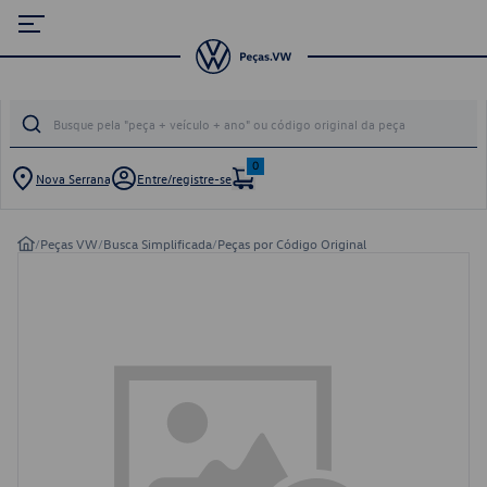
0
Nova Serrana
Entre/registre-se
/
Peças VW
/
Busca Simplificada
/
Peças por Código Original