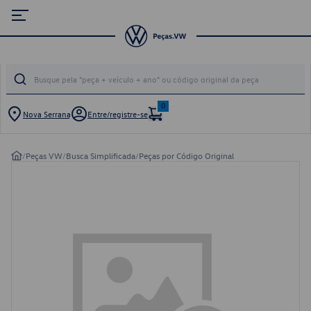
0
Nova Serrana
Entre/registre-se
/
Peças VW
/
Busca Simplificada
/
Peças por Código Original