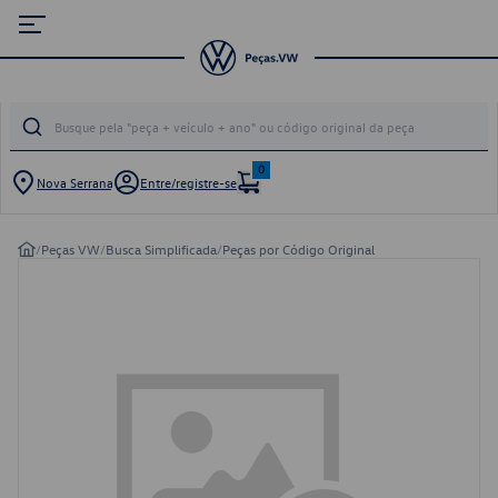
0
Nova Serrana
Entre/registre-se
/
Peças VW
/
Busca Simplificada
/
Peças por Código Original